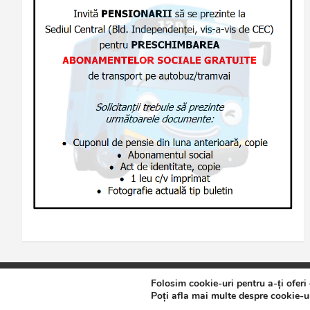
Folosim cookie-uri pentru a-ți oferi
Copyright © 2026
Jurnalul de Brăila
Politică de confidențialita
Poți afla mai multe despre cookie-ur