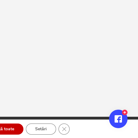
Close GDPR Cookie Banner
ă toate
Setări