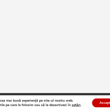
 cea mai bună experiență pe site-ul nostru web.
te
Theme by:
Theme Horse
Proudly Powered by:
WordPress
Accept
ile pe care le folosim sau să le dezactivezi în
setări
.