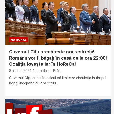
NAȚIONAL
Guvernul Cîțu pregătește noi restricții!
Românii vor fi băgați în casă de la ora 22:00!
Coaliția lovește iar în HoReCa!
8 martie 2021
Jurnalul de Brăila
Guvernul Cîțu ar lua în calcul să limiteze circulația în timpul
nopții începând cu ora 22:00,…