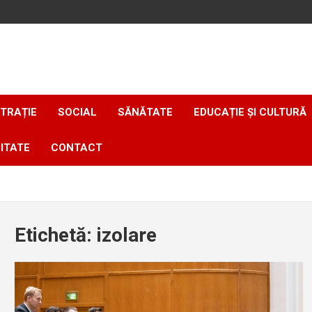
TRAȚIE
SOCIAL
SĂNĂTATE
EDUCAȚIE ȘI CULTURĂ
ITATE
CONTACT
Etichetă:
izolare