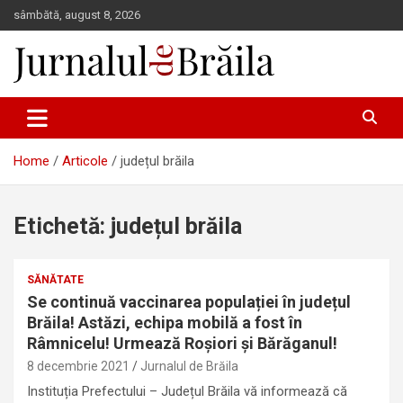
Skip
sâmbătă, august 8, 2026
to
content
Jurnalul de Brăila
Home
Articole
județul brăila
Etichetă:
județul brăila
SĂNĂTATE
Se continuă vaccinarea populației în județul
Brăila! Astăzi, echipa mobilă a fost în
Râmnicelu! Urmează Roșiori și Bărăganul!
8 decembrie 2021
Jurnalul de Brăila
Instituția Prefectului – Județul Brăila vă informează că