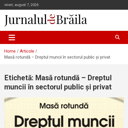
Skip
vineri, august 7, 2026
to
content
Jurnalul de Brăila
Home
Articole
Masă rotundă – Dreptul muncii în sectorul public și privat
Etichetă:
Masă rotundă – Dreptul
muncii în sectorul public și privat