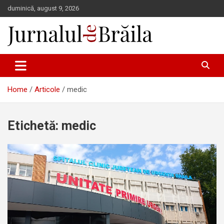
Skip
duminică, august 9, 2026
to
content
Jurnalul de Brăila
Home
Articole
medic
Etichetă:
medic