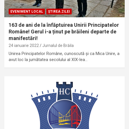
EVENIMENT LOCAL
ȘTIREA ZILEI
163 de ani de la înfăptuirea Unirii Principatelor
Române! Gerul i-a ținut pe brăileni departe de
manifestări!
24 ianuarie 2022
Jurnalul de Brăila
Unirea Principatelor Române, cunoscută și ca Mica Unire, a
avut loc la jumătatea secolului al XIX-lea…