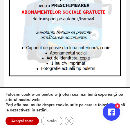
Folosim cookie-uri pentru a-ți oferi cea mai bună experiență pe
site-ul nostru web.
Poți afla mai multe despre cookie-urile pe care le folosim sau să
Copyright © 2026
Jurnalul de Brăila
le dezactivezi în
setări
.
Politică de confidențialitate
Theme by:
Theme Horse
Close GDPR Cookie Banner
Proudly Powered by:
WordPress
Acceptă toate
Setări