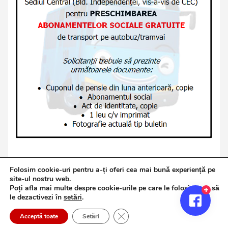
Folosim cookie-uri pentru a-ți oferi cea mai bună experiență pe
site-ul nostru web.
Poți afla mai multe despre cookie-urile pe care le folosim sau să
Copyright © 2026
Jurnalul de Brăila
le dezactivezi în
setări
.
Politică de confidențialitate
Theme by:
Theme Horse
Close GDPR Cookie Banner
Proudly Powered by:
WordPress
Acceptă toate
Setări