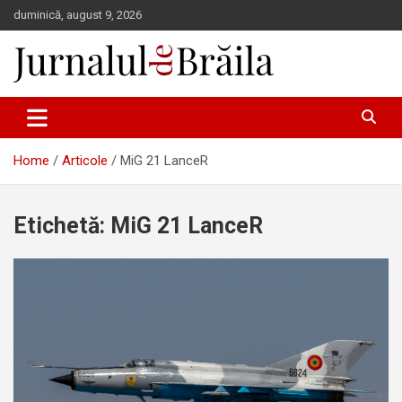
Skip
duminică, august 9, 2026
to
content
Jurnalul de Brăila
Home
Articole
MiG 21 LanceR
Etichetă:
MiG 21 LanceR