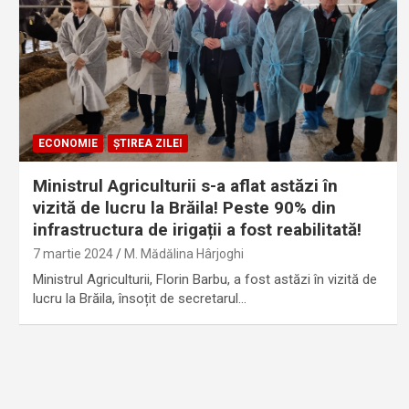
ECONOMIE
ȘTIREA ZILEI
Ministrul Agriculturii s-a aflat astăzi în
vizită de lucru la Brăila! Peste 90% din
infrastructura de irigații a fost reabilitată!
7 martie 2024
M. Mădălina Hârjoghi
Ministrul Agriculturii, Florin Barbu, a fost astăzi în vizită de
lucru la Brăila, însoțit de secretarul…