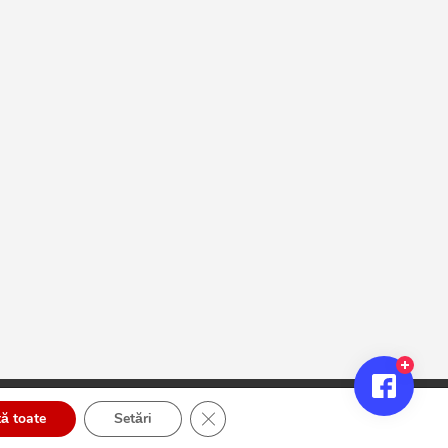
Close GDPR Cookie Banner
ă toate
Setări