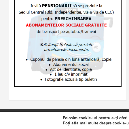
Folosim cookie-uri pentru a-ți oferi
Copyright © 2026
Jurnalul de Brăila
Politică de confidențialita
Poți afla mai multe despre cookie-ur