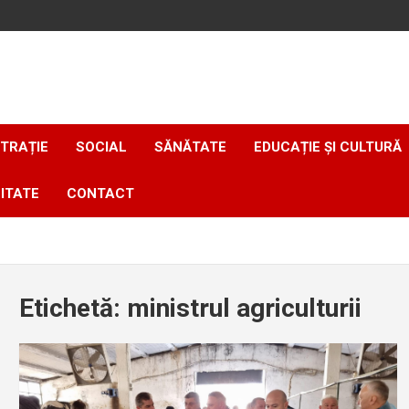
TRAȚIE
SOCIAL
SĂNĂTATE
EDUCAȚIE ȘI CULTURĂ
ITATE
CONTACT
Etichetă:
ministrul agriculturii