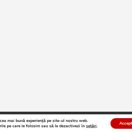
 cea mai bună experiență pe site-ul nostru web.
te
Theme by:
Theme Horse
Proudly Powered by:
WordPress
Accept
ile pe care le folosim sau să le dezactivezi în
setări
.