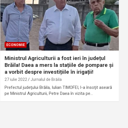
ECONOMIE
Ministrul Agriculturii a fost ieri în județul
Brăila! Daea a mers la stațiile de pompare și
a vorbit despre investițiile în irigații!
27 iulie 2022
Jurnalul de Brăila
Prefectul judeţului Brăila, Iulian TIMOFEI, l-a însoţit aseară
pe Ministrul Agriculturii, Petre Daea în vizita pe…