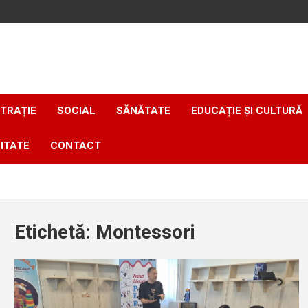
TRAȚIE
SOCIAL
SĂNĂTATE
EDUCAȚIE ȘI CULTURĂ
ITATE
CONTACT
Etichetă:
Montessori