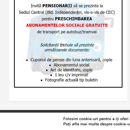
Folosim cookie-uri pentru a-ți oferi
Copyright © 2026
Jurnalul de Brăila
Politică de confidențialita
Poți afla mai multe despre cookie-ur