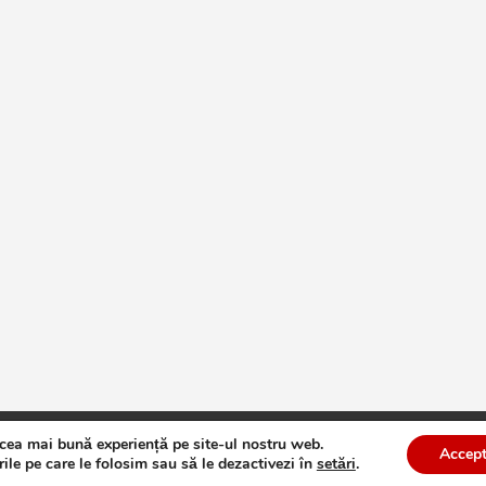
 cea mai bună experiență pe site-ul nostru web.
te
Theme by:
Theme Horse
Proudly Powered by:
WordPress
Accept
ile pe care le folosim sau să le dezactivezi în
setări
.