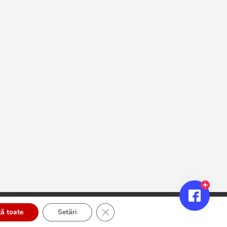
Close GDPR Cookie Banner
ă toate
Setări