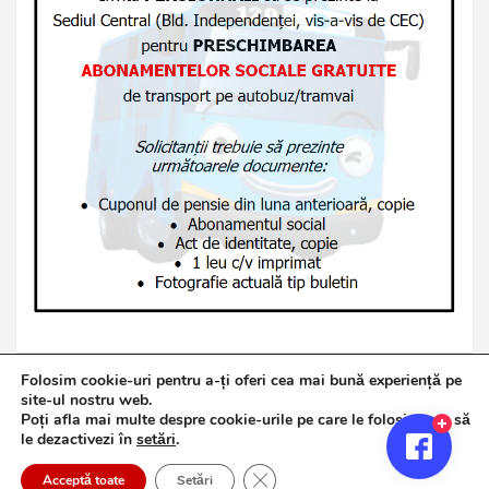
Folosim cookie-uri pentru a-ți oferi cea mai bună experiență pe
site-ul nostru web.
Poți afla mai multe despre cookie-urile pe care le folosim sau să
Copyright © 2026
Jurnalul de Brăila
le dezactivezi în
setări
.
Politică de confidențialitate
Theme by:
Theme Horse
Close GDPR Cookie Banner
Proudly Powered by:
WordPress
Acceptă toate
Setări