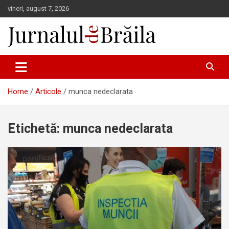
Skip
vineri, august 7, 2026
to
content
Jurnalul de Brăila
Home
Articole
munca nedeclarata
Etichetă:
munca nedeclarata