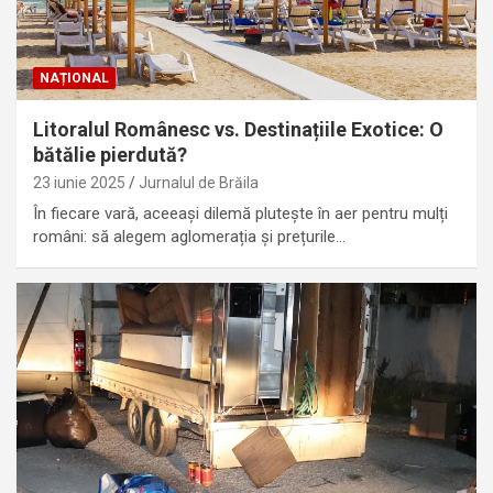
NAȚIONAL
Litoralul Românesc vs. Destinațiile Exotice: O
bătălie pierdută?
23 iunie 2025
Jurnalul de Brăila
În fiecare vară, aceeași dilemă plutește în aer pentru mulți
români: să alegem aglomerația și prețurile…