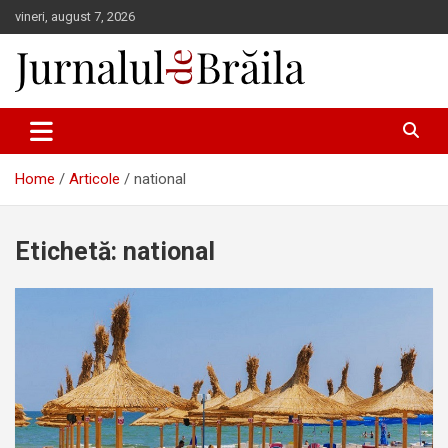
Skip
vineri, august 7, 2026
to
content
Jurnalul de Brăila
Home
Articole
national
Etichetă:
national