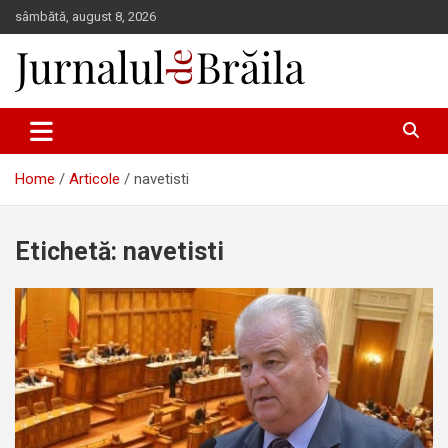
Skip
sâmbătă, august 8, 2026
to
content
Jurnalul de Brăila
Home
Articole
navetisti
Etichetă:
navetisti