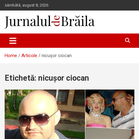
Skip
sâmbătă, august 8, 2026
to
content
Jurnalul de Brăila
Home
Articole
nicușor ciocan
Etichetă:
nicușor ciocan