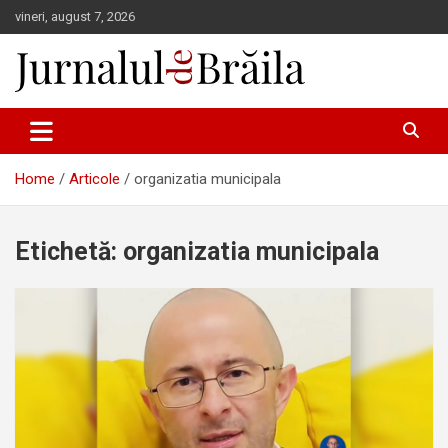
Skip
vineri, august 7, 2026
to
content
Jurnalul de Brăila
Home
Articole
organizatia municipala
Etichetă:
organizatia municipala