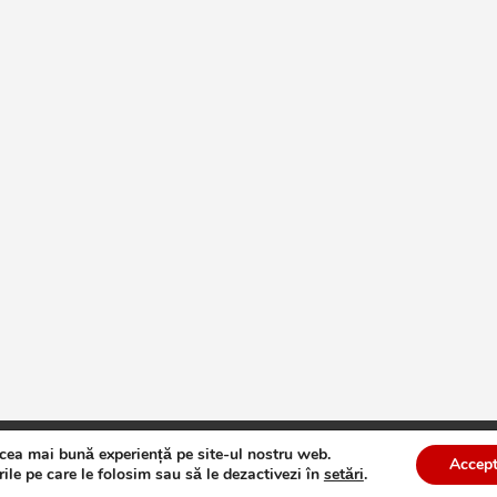
 cea mai bună experiență pe site-ul nostru web.
te
Theme by:
Theme Horse
Proudly Powered by:
WordPress
Accept
ile pe care le folosim sau să le dezactivezi în
setări
.