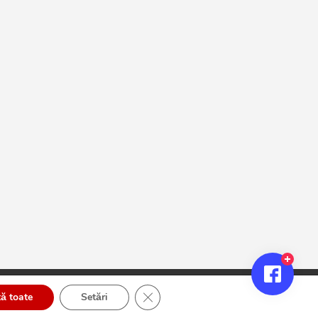
Close GDPR Cookie Banner
ă toate
Setări