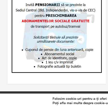
Folosim cookie-uri pentru a-ți oferi
Copyright © 2026
Jurnalul de Brăila
Politică de confidențialita
Poți afla mai multe despre cookie-ur