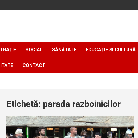
TRAȚIE
SOCIAL
SĂNĂTATE
EDUCAȚIE ȘI CULTURĂ
ITATE
CONTACT
Etichetă:
parada razboinicilor