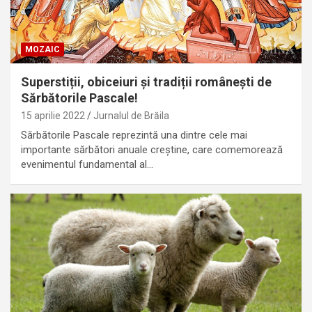
MOZAIC
Superstiții, obiceiuri și tradiții românești de
Sărbătorile Pascale!
15 aprilie 2022
Jurnalul de Brăila
Sărbătorile Pascale reprezintă una dintre cele mai
importante sărbători anuale creștine, care comemorează
evenimentul fundamental al…