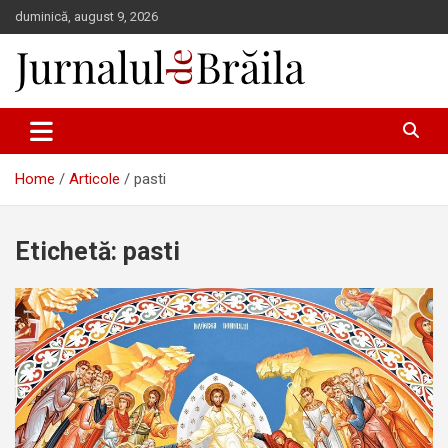
Skip
duminică, august 9, 2026
to
content
Jurnalul de Brăila
Home
Articole
pasti
Etichetă:
pasti