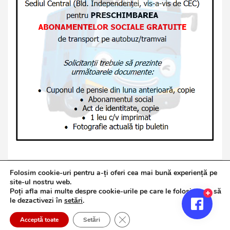
Folosim cookie-uri pentru a-ți oferi cea mai bună experiență pe
site-ul nostru web.
Poți afla mai multe despre cookie-urile pe care le folosim sau să
Copyright © 2026
Jurnalul de Brăila
le dezactivezi în
setări
.
Politică de confidențialitate
Theme by:
Theme Horse
Close GDPR Cookie Banner
Proudly Powered by:
WordPress
Acceptă toate
Setări