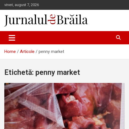
Skip
vineri, august 7, 2026
to
content
Jurnalul de Brăila
Home
Articole
penny market
Etichetă:
penny market