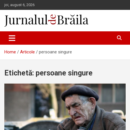
Skip
joi, august 6, 2026
to
content
Jurnalul de Brăila
Home
Articole
persoane singure
Etichetă:
persoane singure