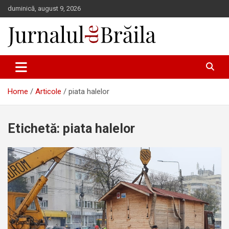
Skip
duminică, august 9, 2026
to
content
Jurnalul de Brăila
Home
Articole
piata halelor
Etichetă:
piata halelor