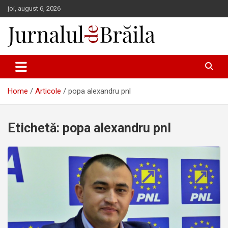
Skip
joi, august 6, 2026
to
content
Jurnalul de Brăila
Home
Articole
popa alexandru pnl
Etichetă:
popa alexandru pnl