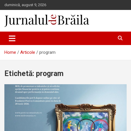
Skip
duminică, august 9, 2026
to
content
Jurnalul de Brăila
Home
Articole
program
Etichetă:
program