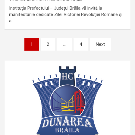
Instituția Prefectului – Județul Brăila vă invită la
manifestările dedicate Zilei Victoriei Revoluţiei Române şi
a…
Paginație
1
2
…
4
Next
articole