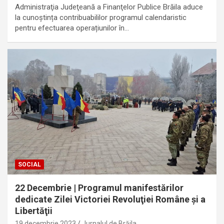
Administraţia Judeţeană a Finanţelor Publice Brăila aduce
la cunoștința contribuabililor programul calendaristic
pentru efectuarea operațiunilor în…
SOCIAL
22 Decembrie | Programul manifestărilor
dedicate Zilei Victoriei Revoluţiei Române şi a
Libertăţii
19 decembrie 2023
Jurnalul de Brăila