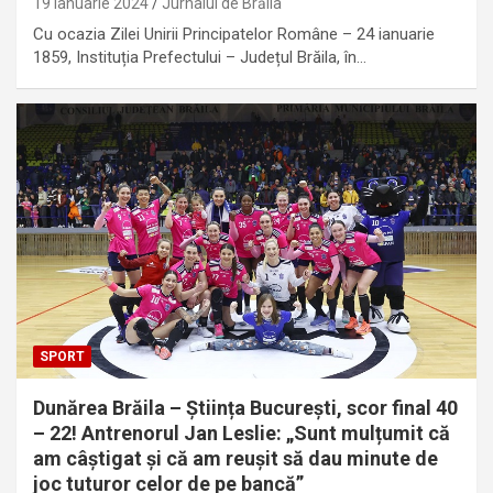
19 ianuarie 2024
Jurnalul de Brăila
Cu ocazia Zilei Unirii Principatelor Române – 24 ianuarie
1859, Instituția Prefectului – Județul Brăila, în…
SPORT
Dunărea Brăila – Știința București, scor final 40
– 22! Antrenorul Jan Leslie: „Sunt mulțumit că
am câștigat și că am reușit să dau minute de
joc tuturor celor de pe bancă”