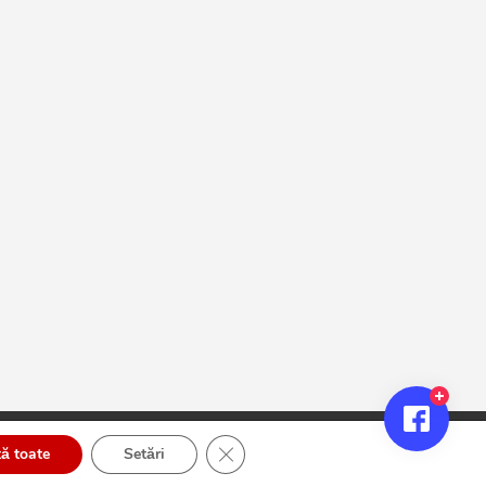
Close GDPR Cookie Banner
ă toate
Setări