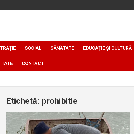
TRAȚIE
SOCIAL
SĂNĂTATE
EDUCAȚIE ȘI CULTURĂ
ITATE
CONTACT
Etichetă:
prohibitie