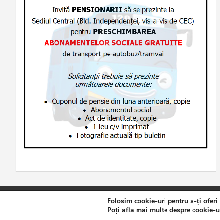
Folosim cookie-uri pentru a-ți oferi
Copyright © 2026
Jurnalul de Brăila
Politică de confidențialita
Poți afla mai multe despre cookie-ur