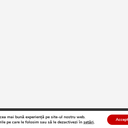
 cea mai bună experiență pe site-ul nostru web.
te
Theme by:
Theme Horse
Proudly Powered by:
WordPress
Accept
ile pe care le folosim sau să le dezactivezi în
setări
.