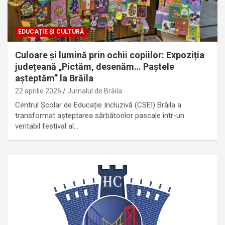
EDUCAȚIE ȘI CULTURĂ
Culoare și lumină prin ochii copiilor: Expoziția
județeană „Pictăm, desenăm… Paștele
așteptăm” la Brăila
22 aprilie 2026
Jurnalul de Brăila
Centrul Școlar de Educație Incluzivă (CSEI) Brăila a
transformat așteptarea sărbătorilor pascale într-un
veritabil festival al…