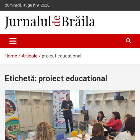
Skip
duminică, august 9, 2026
to
content
Jurnalul de Brăila
Home
Articole
proiect educational
Etichetă:
proiect educational