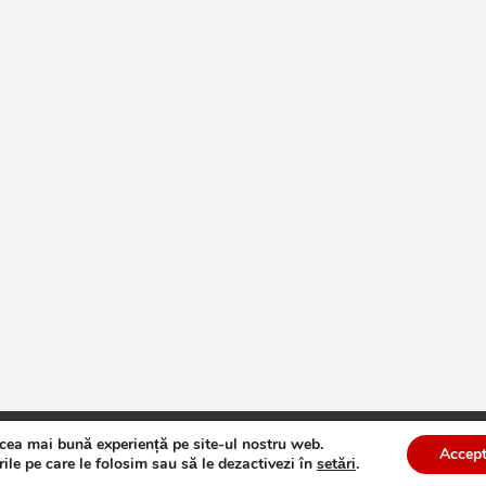
 cea mai bună experiență pe site-ul nostru web.
te
Theme by:
Theme Horse
Proudly Powered by:
WordPress
Accept
ile pe care le folosim sau să le dezactivezi în
setări
.