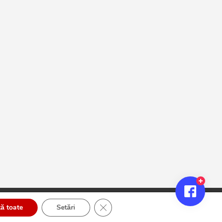
Close GDPR Cookie Banner
ă toate
Setări