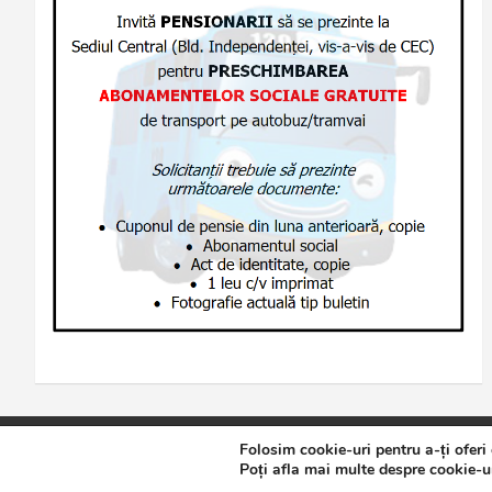
Folosim cookie-uri pentru a-ți oferi
Copyright © 2026
Jurnalul de Brăila
Politică de confidențialita
Poți afla mai multe despre cookie-ur