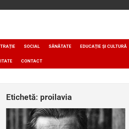
TRAȚIE
SOCIAL
SĂNĂTATE
EDUCAȚIE ȘI CULTURĂ
ITATE
CONTACT
Etichetă:
proilavia