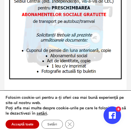
Folosim cookie-uri pentru a-ți oferi cea mai bună experiență pe
site-ul nostru web.
Poți afla mai multe despre cookie-urile pe care le folosim sau să
Copyright © 2026
Jurnalul de Brăila
le dezactivezi în
setări
.
Politică de confidențialitate
Theme by:
Theme Horse
Close GDPR Cookie Banner
Proudly Powered by:
WordPress
Acceptă toate
Setări