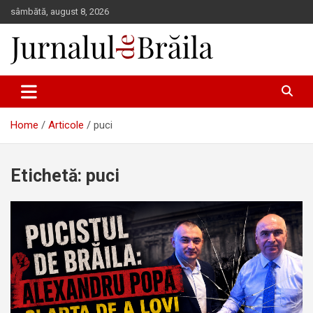
Skip
sâmbătă, august 8, 2026
to
content
Jurnalul de Brăila
Home
Articole
puci
Etichetă:
puci