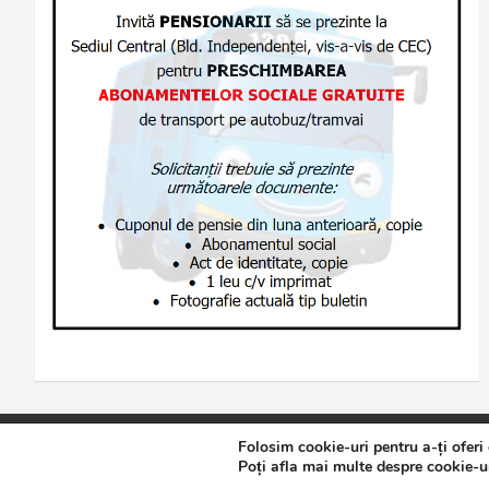
Folosim cookie-uri pentru a-ți oferi
Copyright © 2026
Jurnalul de Brăila
Politică de confidențialita
Poți afla mai multe despre cookie-ur