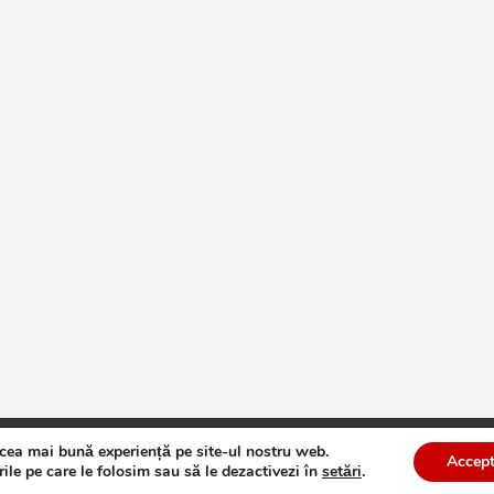
 cea mai bună experiență pe site-ul nostru web.
te
Theme by:
Theme Horse
Proudly Powered by:
WordPress
Accept
ile pe care le folosim sau să le dezactivezi în
setări
.