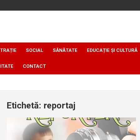
TRAȚIE
SOCIAL
SĂNĂTATE
EDUCAȚIE ȘI CULTURĂ
ITATE
CONTACT
Etichetă:
reportaj