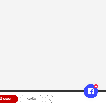
Close GDPR Cookie Banner
ă toate
Setări