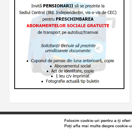
Folosim cookie-uri pentru a-ți oferi
Copyright © 2026
Jurnalul de Brăila
Politică de confidențialita
Poți afla mai multe despre cookie-ur