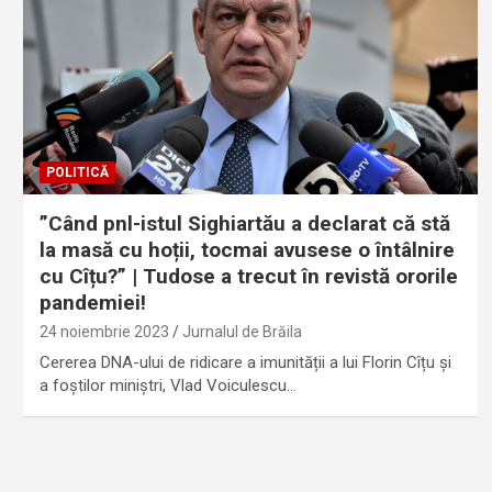
POLITICĂ
”Când pnl-istul Sighiartău a declarat că stă
la masă cu hoții, tocmai avusese o întâlnire
cu Cîțu?” | Tudose a trecut în revistă ororile
pandemiei!
24 noiembrie 2023
Jurnalul de Brăila
Cererea DNA-ului de ridicare a imunității a lui Florin Cîțu și
a foștilor miniștri, Vlad Voiculescu…