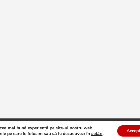
 cea mai bună experiență pe site-ul nostru web.
te
Theme by:
Theme Horse
Proudly Powered by:
WordPress
Accept
ile pe care le folosim sau să le dezactivezi în
setări
.