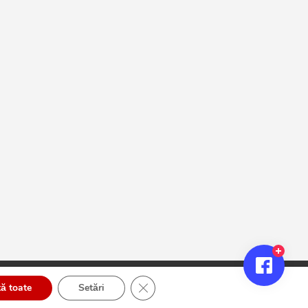
Close GDPR Cookie Banner
ă toate
Setări