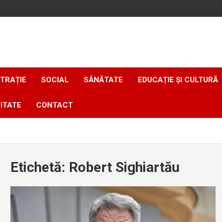
TRAȚIE
SOCIAL
SĂNĂTATE
EDUCAȚIE ȘI CULTURĂ
ITATE
CONTACT
Etichetă:
Robert Sighiartău