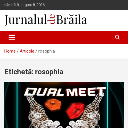
Skip
sâmbătă, august 8, 2026
to
content
Jurnalul de Brăila
Home
Articole
rosophia
Etichetă:
rosophia