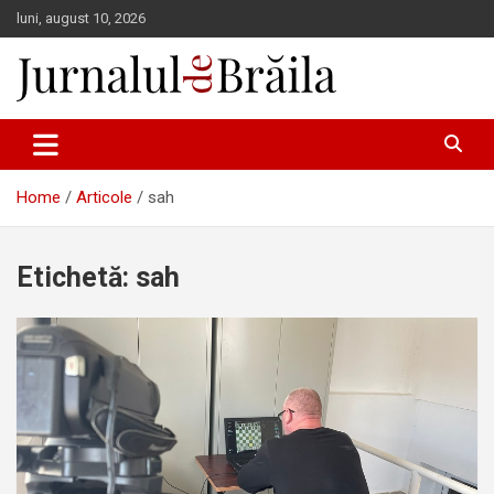
Skip
luni, august 10, 2026
to
content
Jurnalul de Brăila
Home
Articole
sah
Etichetă:
sah