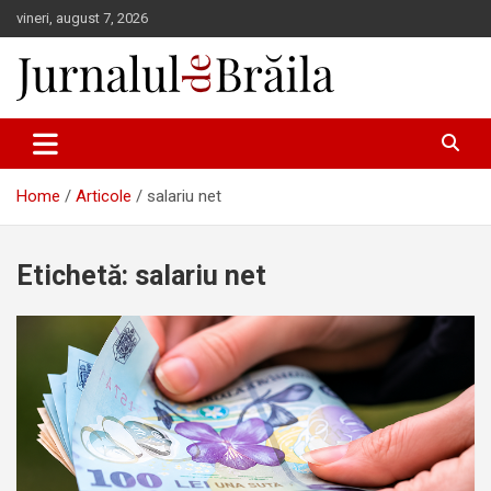
Skip
vineri, august 7, 2026
to
content
Jurnalul de Brăila
Home
Articole
salariu net
Etichetă:
salariu net