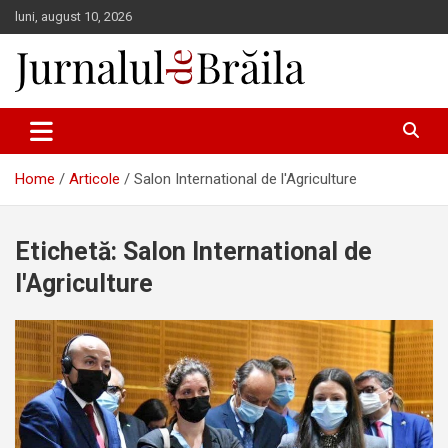
Skip
luni, august 10, 2026
to
content
Jurnalul de Brăila
Home
Articole
Salon International de l'Agriculture
Etichetă:
Salon International de
l'Agriculture