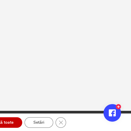
Close GDPR Cookie Banner
ă toate
Setări