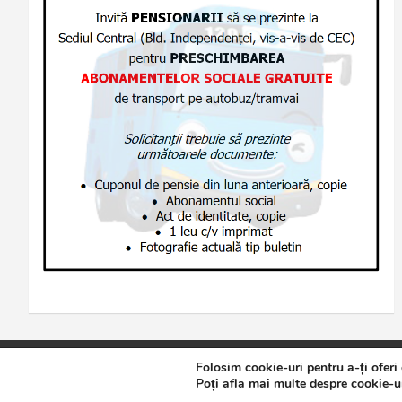
Folosim cookie-uri pentru a-ți oferi
Copyright © 2026
Jurnalul de Brăila
Politică de confidențialita
Poți afla mai multe despre cookie-ur