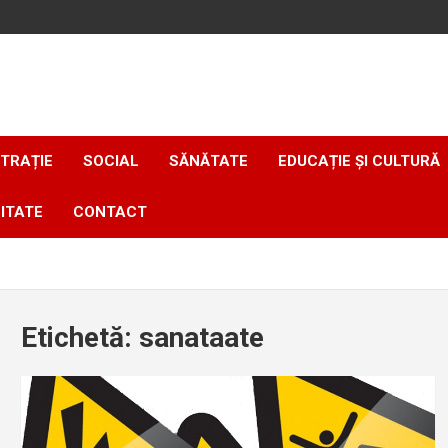
TRAȚIE
SOCIAL
SĂNĂTATE
EDUCAȚIE ȘI CULTURĂ
ITATE
CONTACT
Etichetă:
sanataate