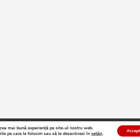
 cea mai bună experiență pe site-ul nostru web.
te
Theme by:
Theme Horse
Proudly Powered by:
WordPress
Accept
ile pe care le folosim sau să le dezactivezi în
setări
.