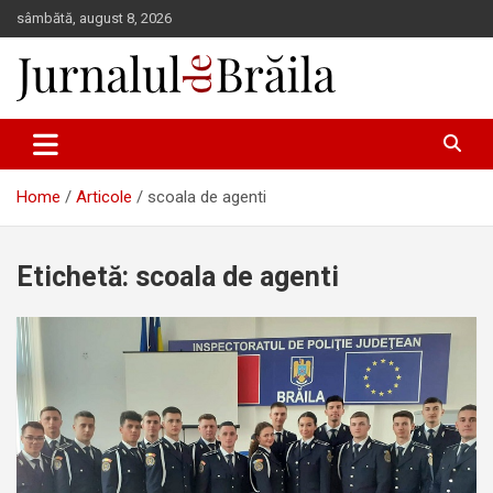
Skip
sâmbătă, august 8, 2026
to
content
Jurnalul de Brăila
Home
Articole
scoala de agenti
Etichetă:
scoala de agenti