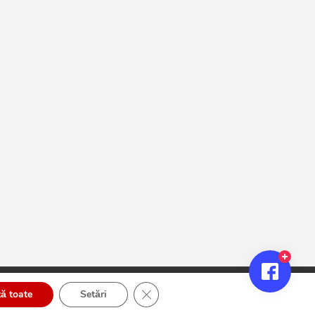
Close GDPR Cookie Banner
ă toate
Setări