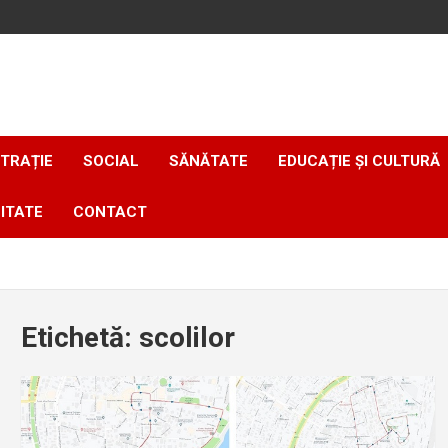
TRAȚIE
SOCIAL
SĂNĂTATE
EDUCAȚIE ȘI CULTURĂ
ITATE
CONTACT
Etichetă:
scolilor