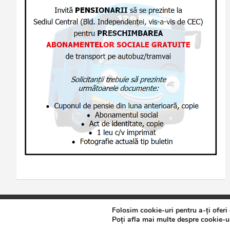
Folosim cookie-uri pentru a-ți oferi
Copyright © 2026
Jurnalul de Brăila
Politică de confidențialita
Poți afla mai multe despre cookie-ur