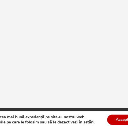
 cea mai bună experiență pe site-ul nostru web.
te
Theme by:
Theme Horse
Proudly Powered by:
WordPress
Accept
ile pe care le folosim sau să le dezactivezi în
setări
.