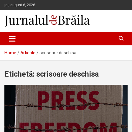
Skip
joi, august 6, 2026
to
content
Jurnalul de Brăila
Home
Articole
scrisoare deschisa
Etichetă:
scrisoare deschisa