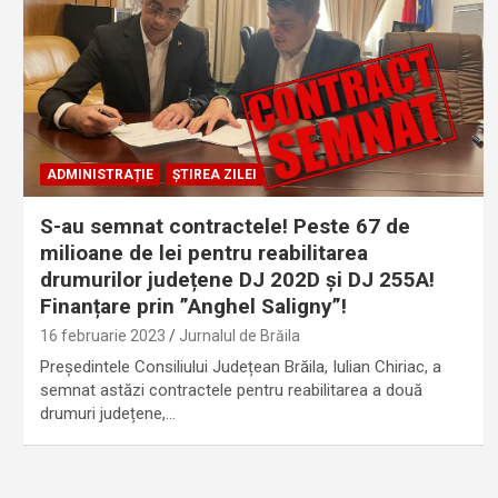
ADMINISTRAȚIE
ȘTIREA ZILEI
S-au semnat contractele! Peste 67 de
milioane de lei pentru reabilitarea
drumurilor județene DJ 202D și DJ 255A!
Finanțare prin ”Anghel Saligny”!
16 februarie 2023
Jurnalul de Brăila
Președintele Consiliului Județean Brăila, Iulian Chiriac, a
semnat astăzi contractele pentru reabilitarea a două
drumuri județene,…