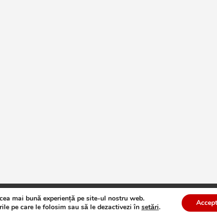
 cea mai bună experiență pe site-ul nostru web.
te
Theme by:
Theme Horse
Proudly Powered by:
WordPress
Accept
ile pe care le folosim sau să le dezactivezi în
setări
.