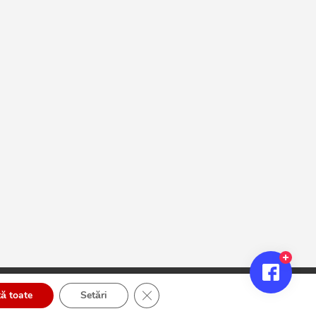
Close GDPR Cookie Banner
ă toate
Setări