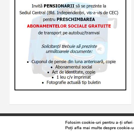
Folosim cookie-uri pentru a-ți oferi
Copyright © 2026
Jurnalul de Brăila
Politică de confidențialita
Poți afla mai multe despre cookie-ur