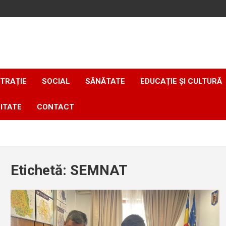
TRAȚIE
SOCIAL
SĂNĂTATE
EDUCAȚIE ȘI CULTURĂ
ITATE
CONTACT
Etichetă:
SEMNAT