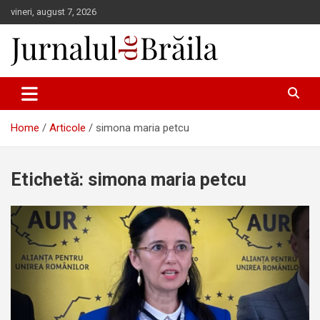
Skip
vineri, august 7, 2026
to
content
Jurnalul de Brăila
Home
Articole
simona maria petcu
Etichetă:
simona maria petcu