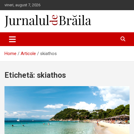
Skip
vineri, august 7, 2026
to
content
Jurnalul de Brăila
Home
Articole
skiathos
Etichetă:
skiathos