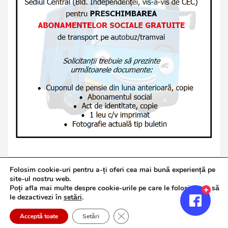
Folosim cookie-uri pentru a-ți oferi cea mai bună experiență pe
site-ul nostru web.
Poți afla mai multe despre cookie-urile pe care le folosim sau să
Copyright © 2026
Jurnalul de Brăila
le dezactivezi în
setări
.
Politică de confidențialitate
Theme by:
Theme Horse
Close GDPR Cookie Banner
Proudly Powered by:
WordPress
Acceptă toate
Setări