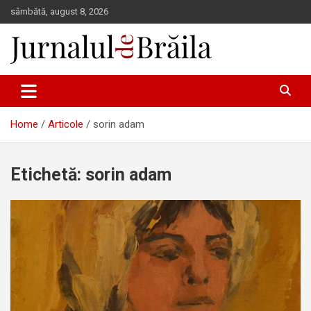
Skip
sâmbătă, august 8, 2026
to
content
Jurnalul de Brăila
Home
Articole
sorin adam
Etichetă:
sorin adam