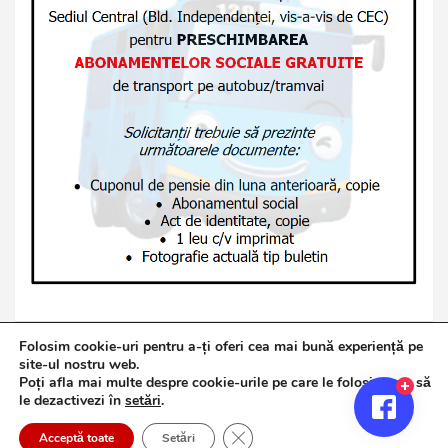
Folosim cookie-uri pentru a-ți oferi cea mai bună experiență pe
site-ul nostru web.
Poți afla mai multe despre cookie-urile pe care le folosim sau să
Copyright © 2026
Jurnalul de Brăila
le dezactivezi în
setări
.
Politică de confidențialitate
Theme by:
Theme Horse
Close GDPR Cookie Banner
Proudly Powered by:
WordPress
Acceptă toate
Setări