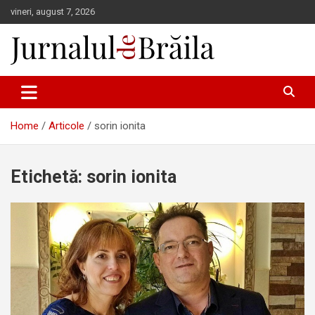
Skip
vineri, august 7, 2026
to
content
Jurnalul de Brăila
Home
Articole
sorin ionita
Etichetă:
sorin ionita