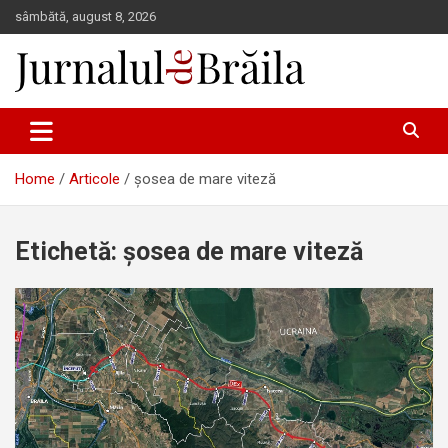
Skip
sâmbătă, august 8, 2026
to
content
Jurnalul de Brăila
Home
Articole
șosea de mare viteză
Etichetă:
șosea de mare viteză