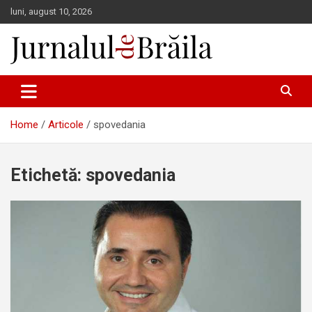
Skip
luni, august 10, 2026
to
content
Jurnalul de Brăila
Home
Articole
spovedania
Etichetă:
spovedania