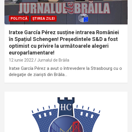
POLITICĂ
ȘTIREA ZILEI
Iratxe García Pérez susține intrarea României
în Spațiul Schengen! Președintele S&D a fost
optimist cu privire la următoarele alegeri
europarlamentare!
12 iunie 2022
Jurnalul de Brăila
Iratxe García Pérez a avut o întrevedere la Strasbourg cu o
delegaţie de ziarişti din Brăila…