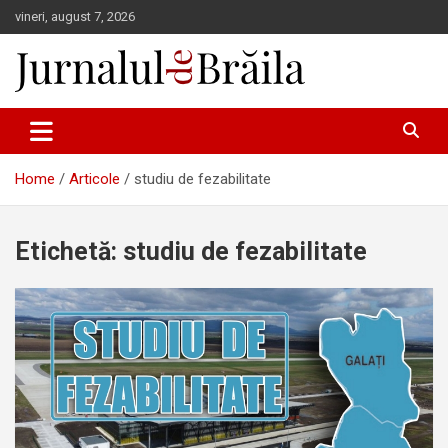
Skip
vineri, august 7, 2026
to
content
Jurnalul de Brăila
Home
Articole
studiu de fezabilitate
Etichetă:
studiu de fezabilitate