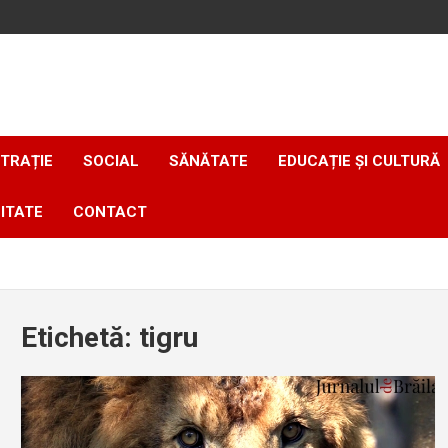
TRAȚIE
SOCIAL
SĂNĂTATE
EDUCAȚIE ȘI CULTURĂ
ITATE
CONTACT
Etichetă:
tigru