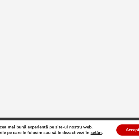
 cea mai bună experiență pe site-ul nostru web.
te
Theme by:
Theme Horse
Proudly Powered by:
WordPress
Accept
ile pe care le folosim sau să le dezactivezi în
setări
.