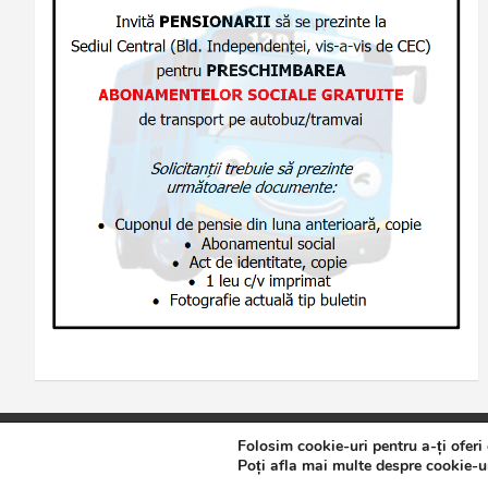
Folosim cookie-uri pentru a-ți oferi
Copyright © 2026
Jurnalul de Brăila
Politică de confidențialita
Poți afla mai multe despre cookie-ur