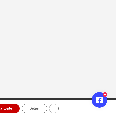
Close GDPR Cookie Banner
ă toate
Setări