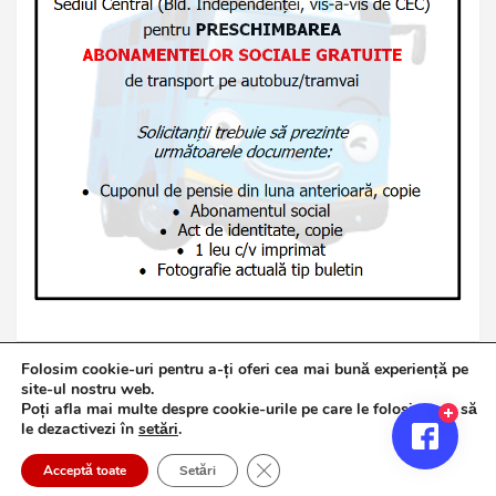
Folosim cookie-uri pentru a-ți oferi cea mai bună experiență pe
site-ul nostru web.
Poți afla mai multe despre cookie-urile pe care le folosim sau să
Copyright © 2026
Jurnalul de Brăila
le dezactivezi în
setări
.
Politică de confidențialitate
Theme by:
Theme Horse
Close GDPR Cookie Banner
Proudly Powered by:
WordPress
Acceptă toate
Setări