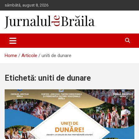
Skip
sâmbătă, august 8, 2026
to
content
Jurnalul de Brăila
Home
Articole
uniti de dunare
Etichetă:
uniti de dunare