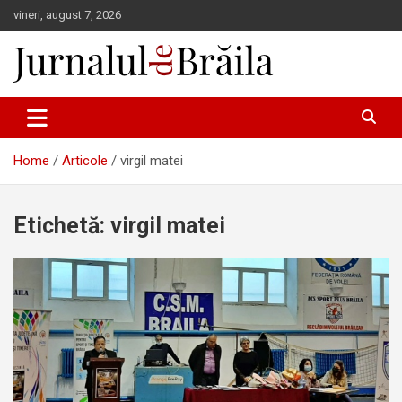
Skip
vineri, august 7, 2026
to
content
Jurnalul de Brăila
Home
Articole
virgil matei
Etichetă:
virgil matei