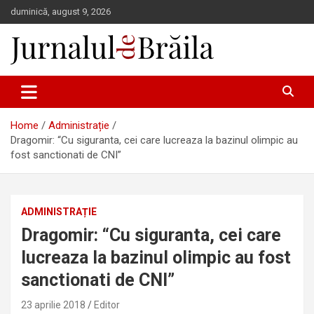
Skip
duminică, august 9, 2026
to
content
Jurnalul de Brăila
Home
Administrație
Dragomir: “Cu siguranta, cei care lucreaza la bazinul olimpic au
fost sanctionati de CNI”
ADMINISTRAȚIE
Dragomir: “Cu siguranta, cei care
lucreaza la bazinul olimpic au fost
sanctionati de CNI”
23 aprilie 2018
Editor