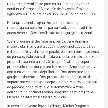
realizarea investitiei se pare ca nu este deranjata de
santiunile Companiei Nationale de Investitii. Proiectul
figureaza cu un buget de 39.455.643,00 lei, pe site-ul CNI.
Pe langa bazinul propriu-zis, primarul doreste
reamenajarea spatiilor de parcare adiacente cladirii. In
acest sens au fost desfiintate toate garajele din zona.
“Este o lucrare in desfasurare, pentru care Primaria
municipiului Braila, are alocat in buget anul acesta 98 de
miliarde de lei vechi, dar in paralel vom interveni si pe zona
de parcare, viabilizare, din fata bazinului olimpic, din fonduri
proprii. In toamna anului 2016, spre final, am inceput
procedurile si au durat pana in prezent. Amplasamentul,
asa cum vedeti este deja liber, au fost demolate toate
garajele existente, a fost predat catre constructor si
saptamana viitoare vor incepe lucrarile. Vor rezulta locuri
de parcare, spatii verzi si o sistematizare a zonei
adiacente”, a declarat Marian Dragomir, aflat in vizita la
lucrarile de infrastructura din municipiu.
In ceea ce priveste bazinul olimpic, Marian Dragomir