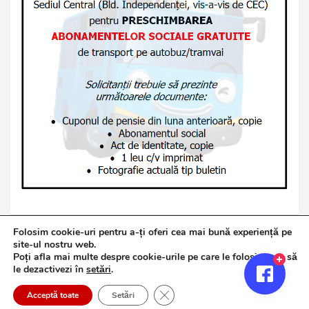
Folosim cookie-uri pentru a-ți oferi cea mai bună experiență pe
site-ul nostru web.
Poți afla mai multe despre cookie-urile pe care le folosim sau să
Copyright © 2026
Jurnalul de Brăila
le dezactivezi în
setări
.
Politică de confidențialitate
Theme by:
Theme Horse
Close GDPR Cookie Banner
Proudly Powered by:
WordPress
Acceptă toate
Setări