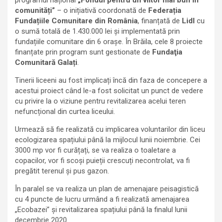
programul național
„Fondul pentru un viitor mai bun în
comunități”
– o inițiativă coordonată de
Federația
Fundațiile Comunitare din România
, finanțată de
Lidl
cu
o sumă totală de 1.430.000 lei și implementată prin
fundațiile comunitare din 6 orașe. În Brăila, cele 8 proiecte
finanțate prin program sunt gestionate de
Fundaţia
Comunitară Galați
.
Tinerii liceeni au fost implicați încă din faza de concepere a
acestui proiect când le-a fost solicitat un punct de vedere
cu privire la o viziune pentru revitalizarea acelui teren
nefuncțional din curtea liceului.
Urmează să fie realizată cu implicarea voluntarilor din liceu
ecologizarea spațiului până la mijlocul lunii noiembrie. Cei
3000 mp vor fi curățați, se va realiza o toaletare a
copacilor, vor fi scoși puieții crescuți necontrolat, va fi
pregătit terenul şi pus gazon.
În paralel se va realiza un plan de amenajare peisagistică
cu 4 puncte de lucru urmând a fi realizată amenajarea
„Ecobazei” și revitalizarea spațiului până la finalul lunii
decembrie 2020.