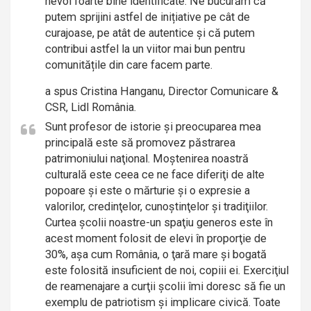
nevoi foarte bine identificate. Ne bucurăm că
putem sprijini astfel de inițiative pe cât de
curajoase, pe atât de autentice și că putem
contribui astfel la un viitor mai bun pentru
comunitățile din care facem parte.
a spus Cristina Hanganu, Director Comunicare &
CSR, Lidl România.
Sunt profesor de istorie şi preocuparea mea
principală este să promovez păstrarea
patrimoniului naţional. Moştenirea noastră
culturală este ceea ce ne face diferiţi de alte
popoare şi este o mărturie şi o expresie a
valorilor, credinţelor, cunoştinţelor şi tradiţiilor.
Curtea şcolii noastre-un spaţiu generos este în
acest moment folosit de elevi în proporţie de
30%, aşa cum România, o ţară mare şi bogată
este folosită insuficient de noi, copiii ei. Exerciţiul
de reamenajare a curţii şcolii îmi doresc să fie un
exemplu de patriotism şi implicare civică. Toate