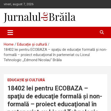
Skip
vineri, august 7, 2026
to
content
Jurnalul de Brăila
Home
Educație și cultură
18402 lei pentru ECOBAZA – spaţiu de educaţie formală şi non-
formală – proiect educaţional în parteneriat cu Liceul
Tehnologic ,,Edmond Nicolau” Brăila
EDUCAȚIE ȘI CULTURĂ
18402 lei pentru ECOBAZA –
spaţiu de educaţie formală şi non-
formală – proiect educaţional în