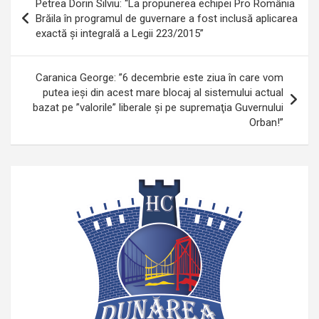
Petrea Dorin Silviu: “La propunerea echipei Pro România
în
Brăila în programul de guvernare a fost inclusă aplicarea
exactă și integrală a Legii 223/2015”
articole
Caranica George: ”6 decembrie este ziua în care vom
putea ieși din acest mare blocaj al sistemului actual
bazat pe ”valorile” liberale şi pe supremaţia Guvernului
Orban!”