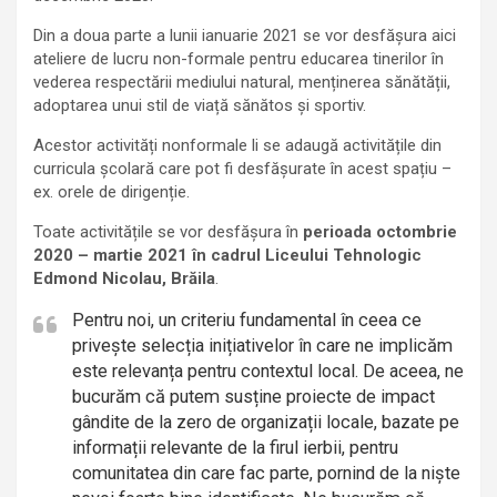
Din a doua parte a lunii ianuarie 2021 se vor desfășura aici
ateliere de lucru non-formale pentru educarea tinerilor în
vederea respectării mediului natural, menținerea sănătății,
adoptarea unui stil de viață sănătos și sportiv.
Acestor activități nonformale li se adaugă activitățile din
curricula școlară care pot fi desfășurate în acest spațiu –
ex. orele de dirigenție.
Toate activitățile se vor desfășura în
perioada octombrie
2020 – martie 2021 în cadrul Liceului Tehnologic
Edmond Nicolau, Brăila
.
Pentru noi, un criteriu fundamental în ceea ce
privește selecția inițiativelor în care ne implicăm
este relevanța pentru contextul local. De aceea, ne
bucurăm că putem susține proiecte de impact
gândite de la zero de organizații locale, bazate pe
informații relevante de la firul ierbii, pentru
comunitatea din care fac parte, pornind de la niște