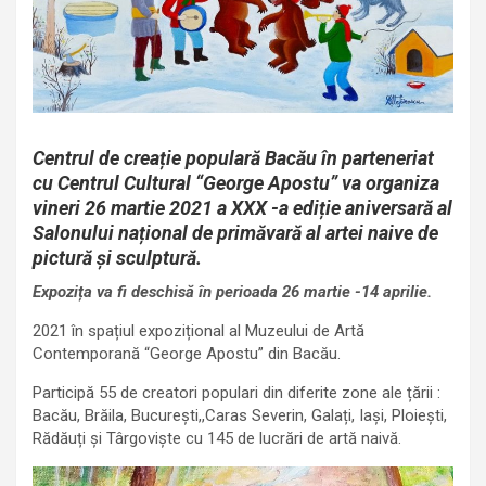
Centrul de creație populară Bacău în parteneriat
cu Centrul Cultural “George Apostu” va organiza
vineri 26 martie 2021 a XXX -a ediție aniversară al
Salonului național de primăvară al artei naive de
pictură și sculptură.
Expozița va fi deschisă în perioada 26 martie -14 aprilie.
2021 în spațiul expozițional al Muzeului de Artă
Contemporană “George Apostu” din Bacău.
Participă 55 de creatori populari din diferite zone ale țării :
Bacău, Brăila, București,,Caras Severin, Galați, Iași, Ploiești,
Rădăuți și Târgoviște cu 145 de lucrări de artă naivă.