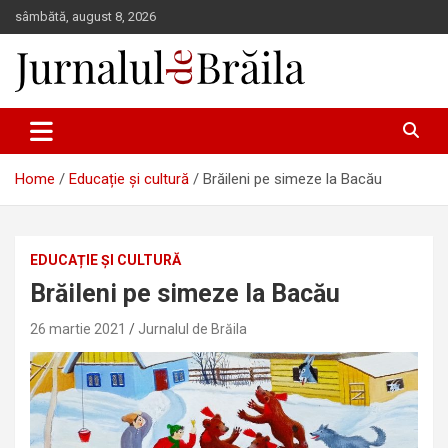
Skip
sâmbătă, august 8, 2026
to
content
Jurnalul de Brăila
Home
Educație și cultură
Brăileni pe simeze la Bacău
EDUCAȚIE ȘI CULTURĂ
Brăileni pe simeze la Bacău
26 martie 2021
Jurnalul de Brăila